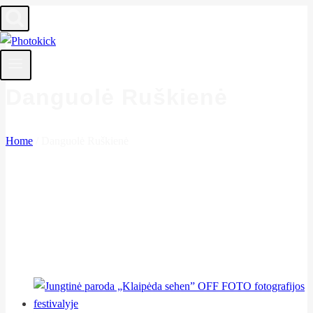
Skip
to
content
Danguolė Ruškienė
Home
/
Danguolė Ruškienė