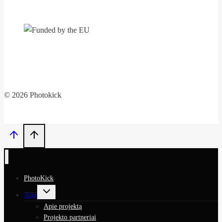
medijos
sluoksniai
© 2026 Photokick
PhotoKick
Toggle
Apie
child
menu
Apie projektą
Projekto partneriai