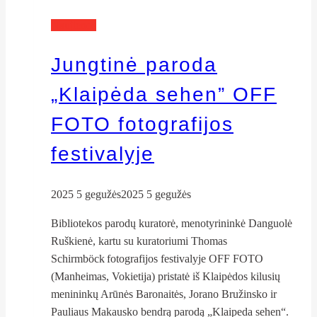
Naujienos
Jungtinė paroda
„Klaipėda sehen” OFF
FOTO fotografijos
festivalyje
2025 5 gegužės
2025 5 gegužės
Bibliotekos parodų kuratorė, menotyrininkė Danguolė
Ruškienė, kartu su kuratoriumi Thomas
Schirmböck fotografijos festivalyje OFF FOTO
(Manheimas, Vokietija) pristatė iš Klaipėdos kilusių
menininkų Arūnės Baronaitės, Jorano Bružinsko ir
Pauliaus Makausko bendrą parodą „Klaipeda sehen“.