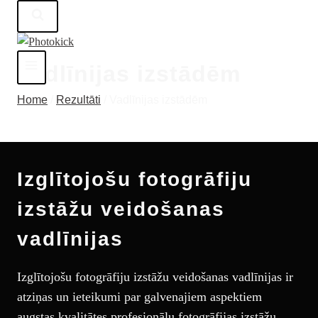
Skip
to
content
Vadlīnijas izstādēm
Home
/
Rezultāti
/
Vadlīnijas izstādēm
Izglītojošu fotogrāfiju
izstāžu veidošanas
vadlīnijas
Izglītojošu fotogrāfiju izstāžu veidošanas vadlīnijas ir
atziņas un ieteikumi par galvenajiem aspektiem
augstas kvalitātes profesionālu fotogrāfijas izstāžu