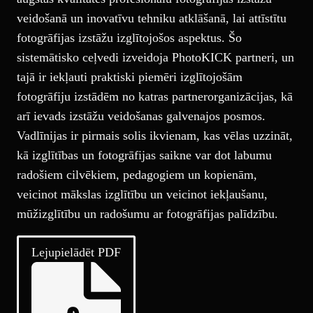
veidošanā un inovatīvu tehniku atklāšanā, lai attīstītu
fotogrāfijas izstāžu izglītojošos aspektus. Šo
sistemātisko ceļvedi izveidoja PhotoKICK partneri, un
tajā ir iekļauti praktiski piemēri izglītojošām
fotogrāfiju izstādēm no katras partnerorganizācijas, kā
arī ievads izstāžu veidošanas galvenajos posmos.
Vadlīnijas ir pirmais solis ikvienam, kas vēlas uzzināt,
kā izglītības un fotogrāfijas saikne var dot labumu
radošiem cilvēkiem, pedagogiem un kopienām,
veicinot mākslas izglītību un veicinot iekļaušanu,
mūžizglītību un radošumu ar fotogrāfijas palīdzību.
Lejupielādēt PDF